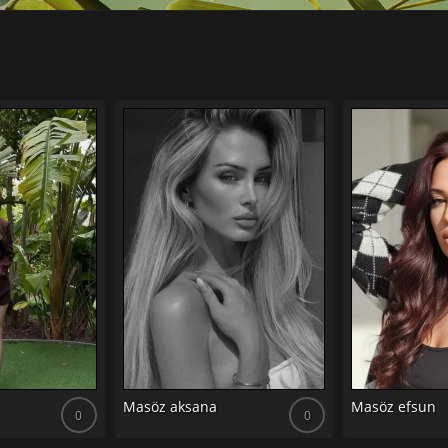
Masöz aksana
Masöz efsun
0
0