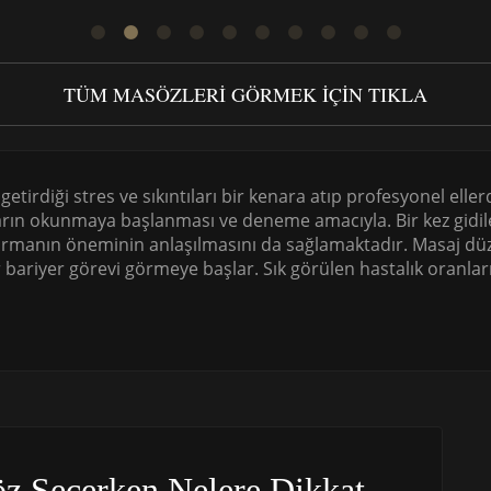
TÜM MASÖZLERI GÖRMEK IÇIN TIKLA
 getirdiği stres ve sıkıntıları bir kenara atıp profesyonel elle
azıların okunmaya başlanması ve deneme amacıyla. Bir kez gi
ırmanın öneminin anlaşılmasını da sağlamaktadır. Masaj düze
bir bariyer görevi görmeye başlar. Sık görülen hastalık oranl
z Seçerken Nelere Dikkat