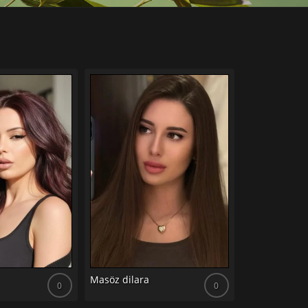
Masöz sera
Masöz dilara
0
0