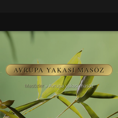
AVRUPA YAKASI MASÖZ
Masözler
»
Avrupa yakası masöz