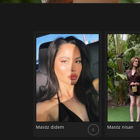
Masöz didem
Masöz nisan
0
0