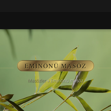
EMINÖNÜ MASÖZ
Masözler
»
Eminönü masöz