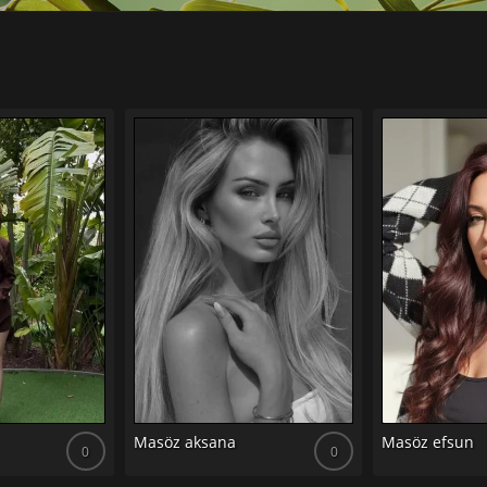
Masöz aksana
Masöz efsun
0
0