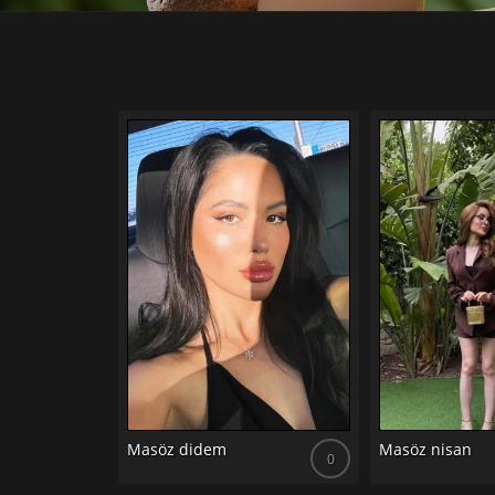
Masöz didem
Masöz nisan
0
0