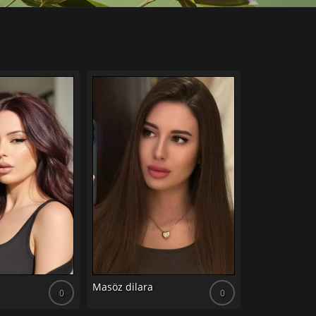
Masöz sera
Masöz dilara
0
0