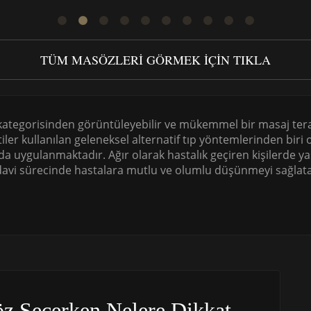
TÜM MASÖZLERI GÖRMEK IÇIN TIKLA
 kategorisinden görüntüleyebilir ve mükemmel bir masaj terap
rtiler kullanılan geleneksel alternatif tıp yöntemlerinden biri
a uygulanmaktadır. Ağır olarak hastalık geçiren kişilerde ya
davi sürecinde hastalara mutlu ve olumlu düşünmeyi sağlata
z Seçerken Nelere Dikkat