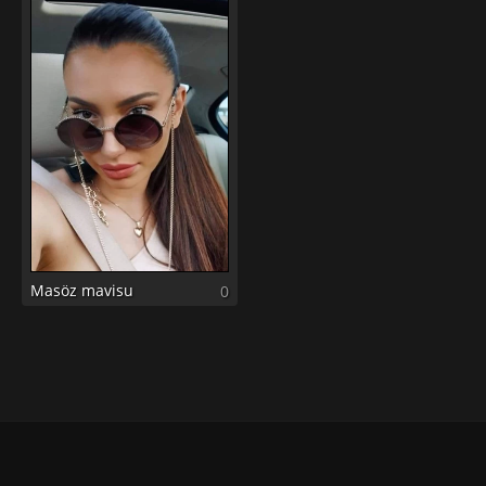
Masöz mavisu
0