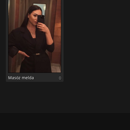
Masöz melda
0