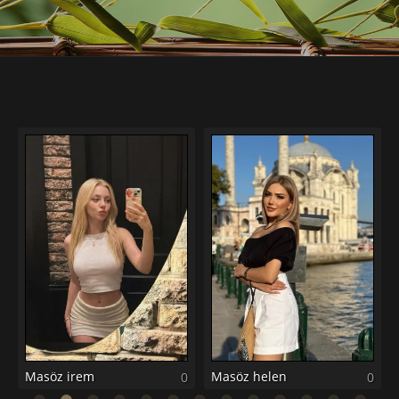
Masöz irem
Masöz helen
0
0
0