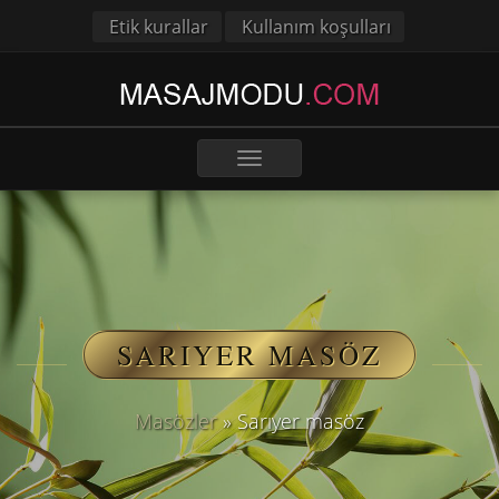
Etik kurallar
Kullanım koşulları
Toggle
navigation
SARIYER MASÖZ
Masözler
»
Sarıyer masöz