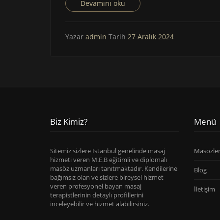
Devamını oku
Yazar
admin
Tarih
27 Aralık 2024
Biz Kimiz?
Menü
Sitemiz sizlere İstanbul genelinde masaj
Masozle
hizmeti veren M.E.B eğitimli ve diplomalı
masöz uzmanları tanıtmaktadır. Kendilerine
Blog
bağımsız olan ve sizlere bireysel hizmet
veren profesyonel bayan masaj
İletişim
terapistlerinin detaylı profillerini
inceleyebilir ve hizmet alabilirsiniz.