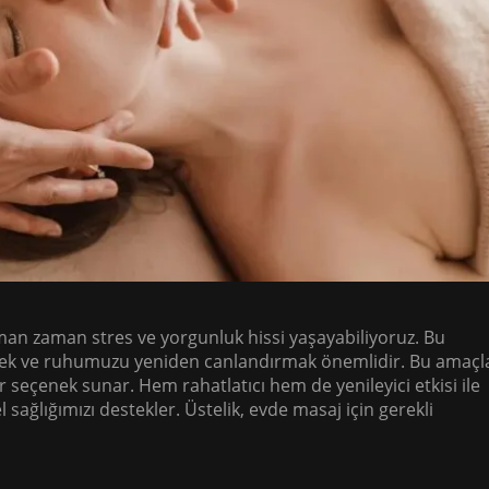
n zaman stres ve yorgunluk hissi yaşayabiliyoruz. Bu
ek ve ruhumuzu yeniden canlandırmak önemlidir. Bu amaçl
eçenek sunar. Hem rahatlatıcı hem de yenileyici etkisi ile
ağlığımızı destekler. Üstelik, evde masaj için gerekli