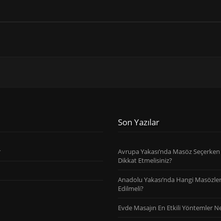
Son Yazılar
r
Avrupa Yakası’nda Masöz Seçerken
Dikkat Etmelisiniz?
Anadolu Yakası’nda Hangi Masözler
Edilmeli?
Evde Masajın En Etkili Yöntemler Ne