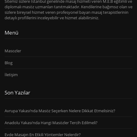
Sitemiz sizlere İstanbul genelinde masaj hizmeti veren M.E.B eğitimli ve
diplomalı masöz uzmanları tanıtmaktadır. Kendilerine bağımsız olan ve
sizlere bireysel hizmet veren profesyonel bayan masaj terapistlerinin
detaylı profillerini inceleyebilir ve hizmet alabilirsiniz.
Menü
Masozler
Blog
İletişim
Son Yazılar
Avrupa Yakası’nda Masöz Seçerken Nelere Dikkat Etmelisiniz?
Anadolu Yakası’nda Hangi Masözler Tercih Edilmeli?
Evde Masajın En Etkili Yöntemler Nelerdir?