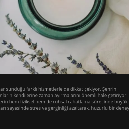
adar sunduğu farklı hizmetlerle de dikkat çekiyor. Şehrin
arın kendilerine zaman ayırmalarını önemli hale getiriyor.
lerin hem fiziksel hem de ruhsal rahatlama sürecinde büyük 
arı sayesinde stres ve gerginliği azaltarak, huzurlu bir dene