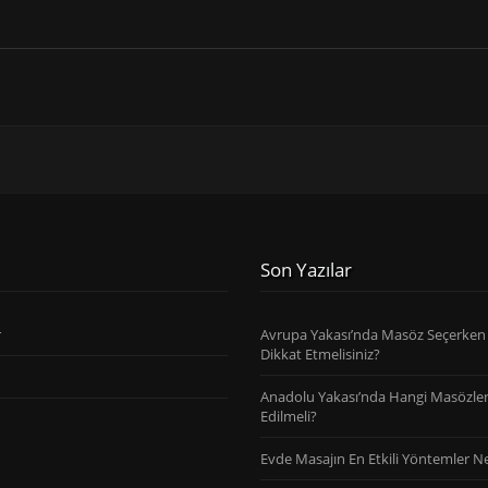
Son Yazılar
r
Avrupa Yakası’nda Masöz Seçerken
Dikkat Etmelisiniz?
Anadolu Yakası’nda Hangi Masözler
Edilmeli?
Evde Masajın En Etkili Yöntemler Ne