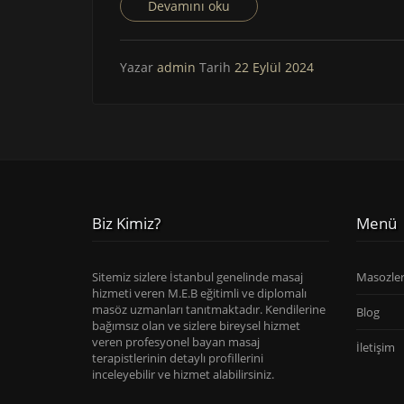
Devamını oku
Yazar
admin
Tarih
22 Eylül 2024
Biz Kimiz?
Menü
Sitemiz sizlere İstanbul genelinde masaj
Masozle
hizmeti veren M.E.B eğitimli ve diplomalı
masöz uzmanları tanıtmaktadır. Kendilerine
Blog
bağımsız olan ve sizlere bireysel hizmet
veren profesyonel bayan masaj
İletişim
terapistlerinin detaylı profillerini
inceleyebilir ve hizmet alabilirsiniz.