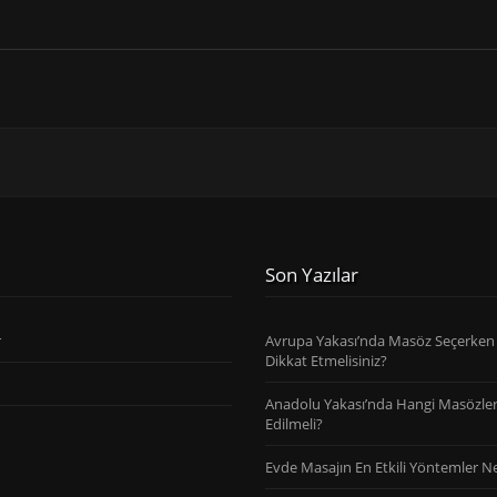
Son Yazılar
r
Avrupa Yakası’nda Masöz Seçerken
Dikkat Etmelisiniz?
Anadolu Yakası’nda Hangi Masözler
Edilmeli?
Evde Masajın En Etkili Yöntemler Ne