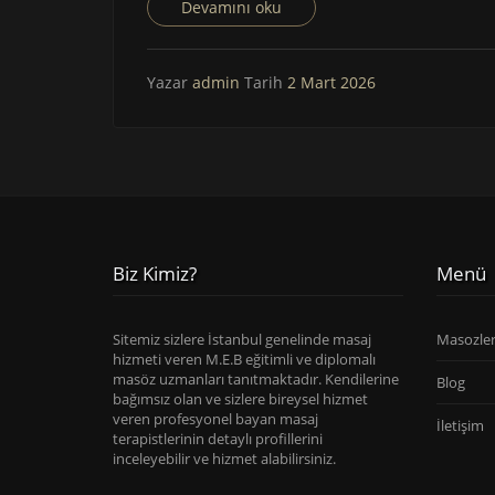
Devamını oku
Yazar
admin
Tarih
2 Mart 2026
Biz Kimiz?
Menü
Sitemiz sizlere İstanbul genelinde masaj
Masozle
hizmeti veren M.E.B eğitimli ve diplomalı
masöz uzmanları tanıtmaktadır. Kendilerine
Blog
bağımsız olan ve sizlere bireysel hizmet
veren profesyonel bayan masaj
İletişim
terapistlerinin detaylı profillerini
inceleyebilir ve hizmet alabilirsiniz.