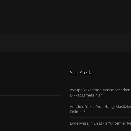
Son Yazılar
r
Avrupa Yakası’nda Masöz Seçerken
Dikkat Etmelisiniz?
Anadolu Yakası’nda Hangi Masözler
Edilmeli?
Evde Masajın En Etkili Yöntemler Ne