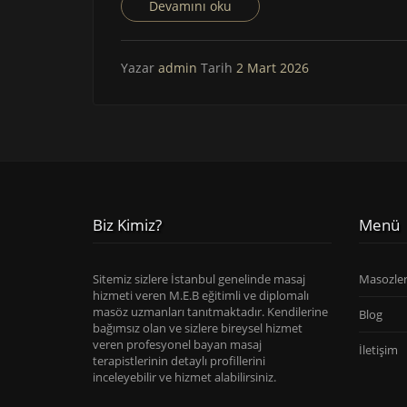
Devamını oku
Yazar
admin
Tarih
2 Mart 2026
Biz Kimiz?
Menü
Sitemiz sizlere İstanbul genelinde masaj
Masozle
hizmeti veren M.E.B eğitimli ve diplomalı
masöz uzmanları tanıtmaktadır. Kendilerine
Blog
bağımsız olan ve sizlere bireysel hizmet
veren profesyonel bayan masaj
İletişim
terapistlerinin detaylı profillerini
inceleyebilir ve hizmet alabilirsiniz.