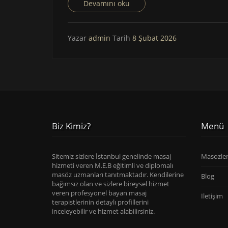
Devamını oku
Yazar
admin
Tarih
8 Şubat 2026
Biz Kimiz?
Menü
Sitemiz sizlere İstanbul genelinde masaj
Masozle
hizmeti veren M.E.B eğitimli ve diplomalı
masöz uzmanları tanıtmaktadır. Kendilerine
Blog
bağımsız olan ve sizlere bireysel hizmet
veren profesyonel bayan masaj
İletişim
terapistlerinin detaylı profillerini
inceleyebilir ve hizmet alabilirsiniz.