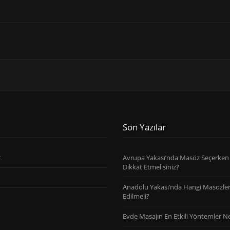
Son Yazılar
r
Avrupa Yakası’nda Masöz Seçerken
Dikkat Etmelisiniz?
Anadolu Yakası’nda Hangi Masözler
Edilmeli?
Evde Masajın En Etkili Yöntemler Ne