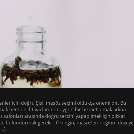
enler için doğru Şişli masöz seçimi oldukça önemlidir. Bu
ak hem de ihtiyaçlarınıza uygun bir hizmet almak adına
öz salonları arasında doğru tercihi yapabilmek için dikkat
e bulundurmak gerekir. Örneğin, masözlerin eğitim düzeyi,
[…]