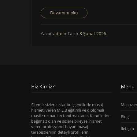
Devamını oku
Yazar
admin
Tarih
8 Şubat 2026
Biz Kimiz?
Menü
Sitemiz sizlere İstanbul genelinde masaj
Masozle
hizmeti veren M.E.B eğitimli ve diplomalı
masöz uzmanları tanıtmaktadır. Kendilerine
Blog
bağımsız olan ve sizlere bireysel hizmet
veren profesyonel bayan masaj
İletişim
terapistlerinin detaylı profillerini