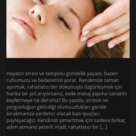
Hayatın stresi ve tempolu gündelik yaşam, bazen
ruhumuzu ve bedenimizi yorar. Kendimize zaman
ayırmak, rahatlatıcı bir dokunuşla özgürleşmek için
harika bir yol arıyorsanız, evde masaj yapma sanatını
keşfetmeye ne dersiniz? Bu yazıda, stresin ve
yorgunluğun getirdiği olumsuzlukları geride
bırakmanıza yardımcı olacak bazı ipuçları
paylaşacağız. Kendinizi şımartmak için sadece birkaç
adım atmanız yeterli. Hadi, rahatlatıcı bir […]