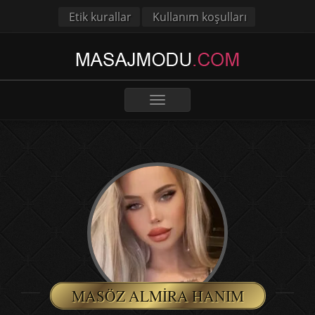
Etik kurallar
Kullanım koşulları
Toggle
navigation
MASÖZ ALMIRA HANIM