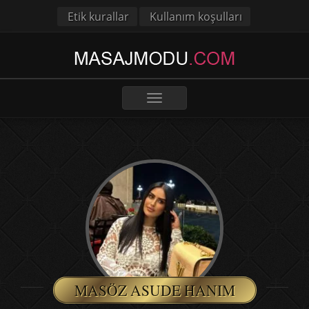
Etik kurallar
Kullanım koşulları
Toggle
navigation
MASÖZ ASUDE HANIM