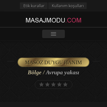
Etik kurallar
Kullanım koşulları
Toggle
navigation
MASÖZ DUYGU HANIM
Bölge /
Avrupa yakası