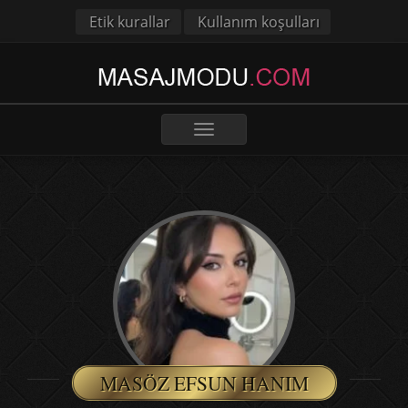
Etik kurallar
Kullanım koşulları
Toggle
navigation
MASÖZ EFSUN HANIM