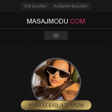
Etik kurallar
Kullanım koşulları
Toggle
navigation
MASÖZ ESILA HANIM