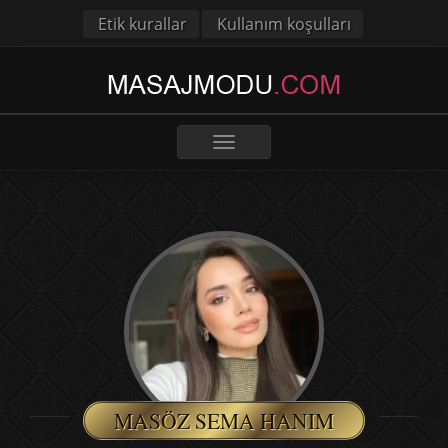
Etik kurallar
Kullanım koşulları
Toggle
navigation
MASÖZ SEMA HANIM