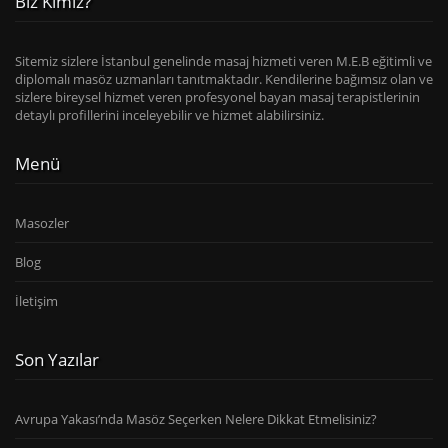
Biz Kimiz?
Sitemiz sizlere İstanbul genelinde masaj hizmeti veren M.E.B eğitimli ve
diplomalı masöz uzmanları tanıtmaktadır. Kendilerine bağımsız olan ve
sizlere bireysel hizmet veren profesyonel bayan masaj terapistlerinin
detaylı profillerini inceleyebilir ve hizmet alabilirsiniz.
Menü
Masozler
Blog
İletişim
Son Yazılar
Avrupa Yakası’nda Masöz Seçerken Nelere Dikkat Etmelisiniz?