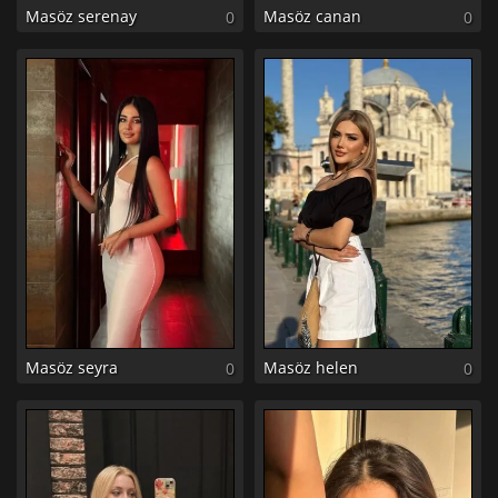
Masöz serenay
Masöz canan
0
0
Masöz seyra
Masöz helen
0
0