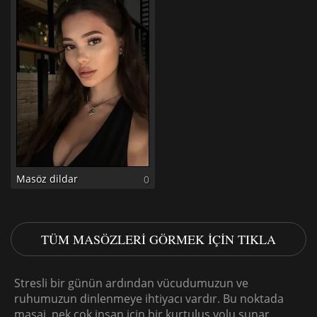
Masöz dildar
0
TÜM MASÖZLERI GÖRMEK IÇIN TIKLA
Stresli bir günün ardından vücudumuzun ve
ruhumuzun dinlenmeye ihtiyacı vardır. Bu noktada
masaj, pek çok insan için bir kurtuluş yolu sunar.