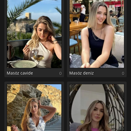
Masöz cavide
Masöz deniz
0
0