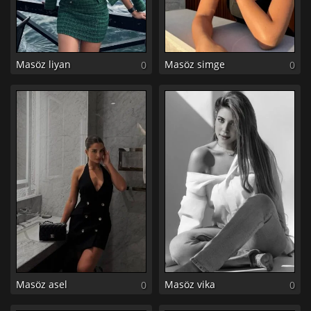
Masöz liyan
Masöz simge
0
0
Masöz asel
Masöz vika
0
0