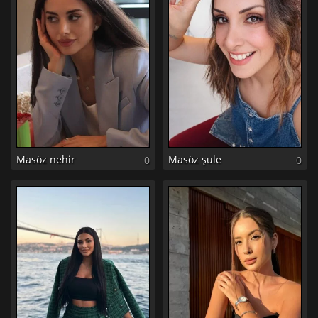
Masöz nehir
Masöz şule
0
0