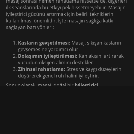
masaj sonrası hemen rahatlama hissetse de, diğerleri
ilk seanslarında bu etkiyi pek hissetmeyebilir. Masajın
iyileştirici gücünü artırmak için belirli tekniklerin
kullanılması önemlidir. İşte masajın sağlığa katkı
sağlayan bazı yönleri:
Kasların gevşetilmesi:
Masaj, sıkışan kasların
gevşemesine yardımcı olur.
Dolaşımın iyileştirilmesi:
Kan akışını artırarak
vücudun oksijen alımını destekler.
Zihinsel rahatlama:
Stres ve kaygı düzeylerini
düşürerek genel ruh halini iyileştirir.
Sonuç olarak, masaj, doğal bir
iyileştirici
terapi
olarak sıkça tercih edilmektedir.
Özellikle
Ümraniye masöz
hizmetleri, bireylerin bu
avantajlardan faydalanmalarına olanak tanımaktadır.