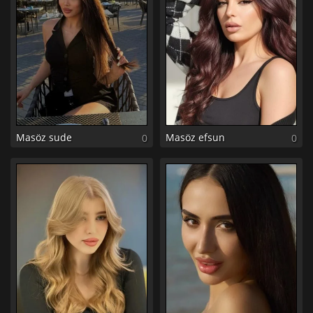
Masöz sude
Masöz efsun
0
0