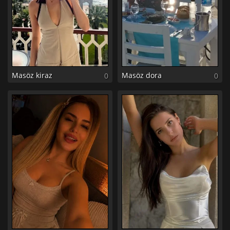
Masöz kiraz
Masöz dora
0
0