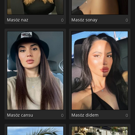
Masöz naz
Masöz sonay
0
0
Masöz cansu
Masöz didem
0
0