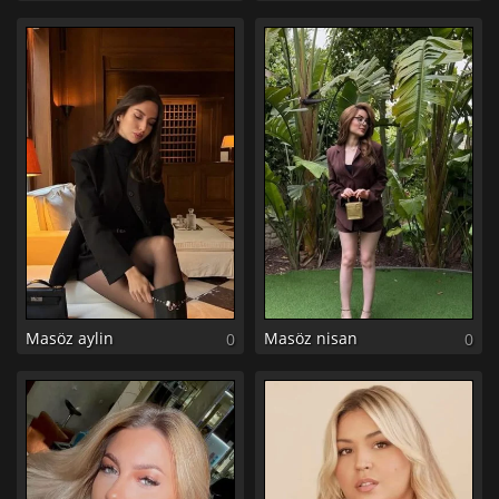
Masöz aylin
Masöz nisan
0
0