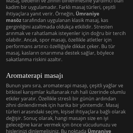
Masaj, bedenin ve zihnin dinlenmesine yardımcı olan
kadim bir uygulamadır. Farklı masaj türleri, çeşitli
ihtiyaçlara yanıt verir. Örneğin,
Ümraniye
masöz
tarafından uygulanan klasik masaj, kas
gerginliğini azaltmada oldukça etkilidir. Stresten
arınmak ve rahatlamak isteyenler için doğru bir tercih
olabilir. Ancak, spor masajı, özellikle atletler için
performans artırıcı özelliğiyle dikkat çeker. Bu tür
masaj, kasların onarımına destek sağlar, böylece
sakatlanma riskini azaltır.
Aromaterapi masajı
Bunun yanı sıra, aromaterapi masajı, çeşitli yağlar ve
bitkisel karışımlar kullanarak ruh hali üzerinde olumlu
etkiler yaratır. Özellikle stresli bir günün ardından
zihni dinlendirmek için harika bir yöntemdir. Masaj
türleri arasındaki seçim, kişisel ihtiyaçlara bağlı olarak
değişir. Sonuç olarak, hangi masajın size en iyi
geleceğine karar vermek için önce vücudunuzu ve
hislerinizi dinlemelisiniz. Bu noktada
Ümraniye