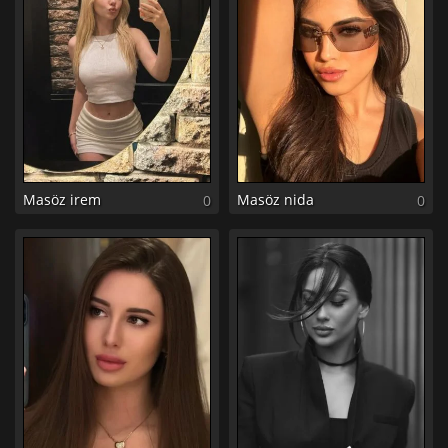
Masöz irem
Masöz nida
0
0