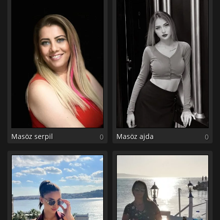
Masöz serpil
Masöz ajda
0
0