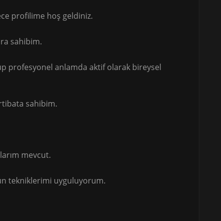
e profilime hoş geldiniz.
ara sahibim.
p profesyonel anlamda aktif olarak bireysel
rtibata sahibim.
ğlarım mevcut.
ün tekniklerimi uyguluyorum.