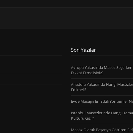
Son Yazılar
r
Avrupa Yakası’nda Masöz Seçerken
Dikkat Etmelisiniz?
Anadolu Yakası’nda Hangi Masözler
Edilmeli?
Evde Masajın En Etkili Yöntemler Ne
İstanbul Masözlerinde Hangi Ham
Kültürü Gizli?
Masöz Olarak Başarıya Götüren Sırl