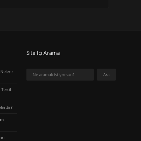
Site Içi Arama
Ara
 Nelere
Ara
 Tercih
lerdir?
am
arı