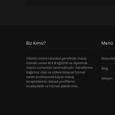
Biz Kimiz?
Menü
Sitemiz sizlere İstanbul genelinde masaj
Masozle
hizmeti veren M.E.B eğitimli ve diplomalı
masöz uzmanları tanıtmaktadır. Kendilerine
Blog
bağımsız olan ve sizlere bireysel hizmet
veren profesyonel bayan masaj
İletişim
terapistlerinin detaylı profillerini
inceleyebilir ve hizmet alabilirsiniz.