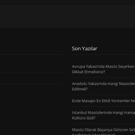
Son Yazılar
r
Avrupa Yakası’nda Masöz Seçerken
Dikkat Etmelisiniz?
Anadolu Yakası’nda Hangi Masözler
Edilmeli?
Evde Masajın En Etkili Yöntemler Ne
İstanbul Masözlerinde Hangi Ham
Kültürü Gizli?
Masöz Olarak Başarıya Götüren Sırl