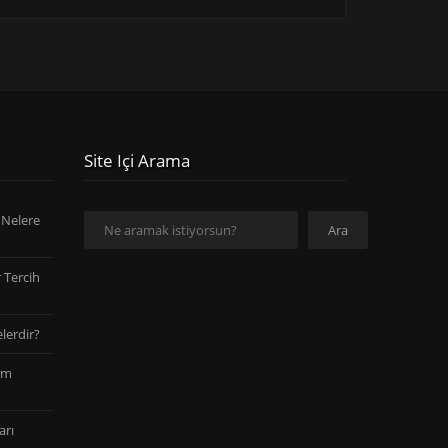
Site Içi Arama
Ara
 Nelere
Ara
 Tercih
lerdir?
am
arı