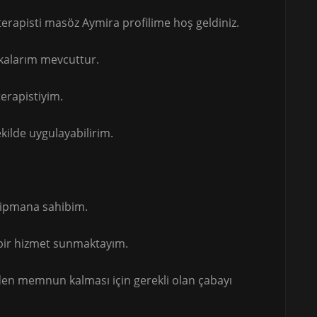
rapisti masöz Aymira profilime hoş geldiniz.
fikalarım mevcuttur.
erapistiyim.
ekilde uygulayabilirim.
kipmana sahibim.
bir hizmet sunmaktayım.
 den memnun kalması için gerekli olan çabayı