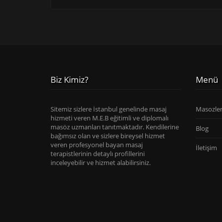
Biz Kimiz?
Menü
Sitemiz sizlere İstanbul genelinde masaj
Masozle
hizmeti veren M.E.B eğitimli ve diplomalı
masöz uzmanları tanıtmaktadır. Kendilerine
Blog
bağımsız olan ve sizlere bireysel hizmet
veren profesyonel bayan masaj
İletişim
terapistlerinin detaylı profillerini
inceleyebilir ve hizmet alabilirsiniz.