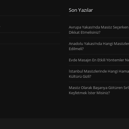
Son Yazılar
r
Avrupa Yakası’nda Masöz Seçerken
Dikkat Etmelisiniz?
Anadolu Yakası’nda Hangi Masözler
Edilmeli?
Evde Masajın En Etkili Yöntemler Ne
İstanbul Masözlerinde Hangi Ham
Kültürü Gizli?
Masöz Olarak Başarıya Götüren Sırl
Keşfetmek İster Misiniz?