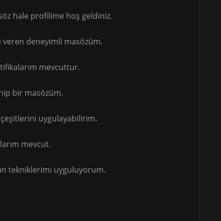
z hale profilime hoş geldiniz.
i veren deneyimli masözüm.
rtifikalarım mevcuttur.
ahip bir masözüm.
eşitlerini uygulayabilirim.
ğlarım mevcut.
ün tekniklerimi uyguluyorum.