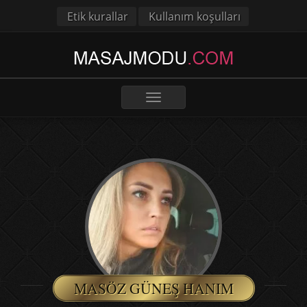
Etik kurallar
Kullanım koşulları
Toggle
navigation
MASÖZ GÜNEŞ HANIM