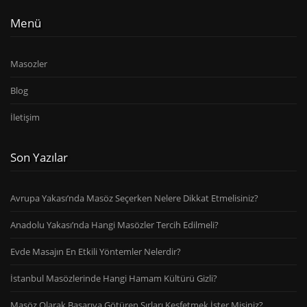
Menü
Masozler
Blog
İletişim
Son Yazılar
Avrupa Yakası’nda Masöz Seçerken Nelere Dikkat Etmelisiniz?
Anadolu Yakası’nda Hangi Masözler Tercih Edilmeli?
Evde Masajın En Etkili Yöntemler Nelerdir?
İstanbul Masözlerinde Hangi Hamam Kültürü Gizli?
Masöz Olarak Başarıya Götüren Sırları Keşfetmek İster Misiniz?